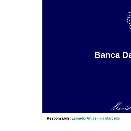
Banca Da
Responsabile:
Leonello Attias -
Ida Marcello